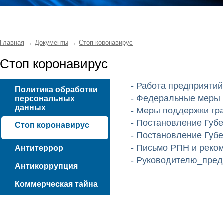
Главная
→
Документы
→
Стоп коронавирус
Стоп коронавирус
- Работа предприятий
Политика обработки
- Федеральные меры
персональных
данных
- Меры поддержки гр
- Постановление Губ
Стоп коронавирус
- Постановление Губ
- Письмо РПН и реко
Антитеррор
- Руководителю_пред
Антикоррупция
Коммерческая тайна