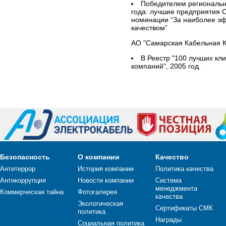
Победителем региональ
года: лучшие предприятия С
номинации “За наиболее э
качеством”
АО "Самарская Кабельная К
В Реестр "100 лучших к
компаний", 2005 год.
Безопасность
О компании
Качество
Антитеррор
История компании
Политика качества
Антикоррупция
Новости компании
Система
менеджмента
Коммерческая тайна
Фотогалерея
качества
Экологическая
Сертификаты СМК
политика
Награды
Социальная политика