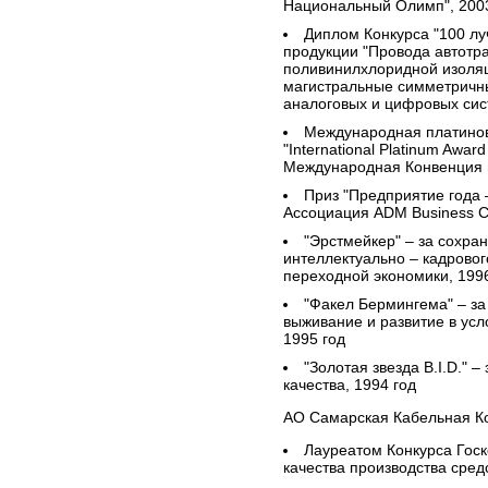
Национальный Олимп", 2003
Диплом Конкурса "100 лу
продукции "Провода автотр
поливинилхлоридной изоляц
магистральные симметричн
аналоговых и цифровых сис
Международная платинова
"International Platinum Award 
Международная Конвенция 
Приз "Предприятие года
Ассоциация ADM Business C
"Эрстмейкер" – за сохра
интеллектуально – кадровог
переходной экономики, 199
"Факел Бермингема" – з
выживание и развитие в ус
1995 год
"Золотая звезда B.I.D." –
качества, 1994 год
АО Самарская Кабельная К
Лауреатом Конкурса Госк
качества производства средс