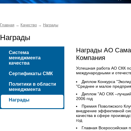
Главная
→
Качество
→
Награды
Награды
Награды АО Сама
Система
Компания
менеджмента
качества
Успешная работа АО СКК п
международными и отечест
Сертификаты СМК
Диплом Конкурса "Эколи
Политики в области
"Среднее и малое предприят
менеджмента
Диплом "АО СКК –лучший
2006 год
Награды
Премия Поволжского Клуб
внедрение эффективной си
качества в сфере производс
год
Главная Всероссийская 